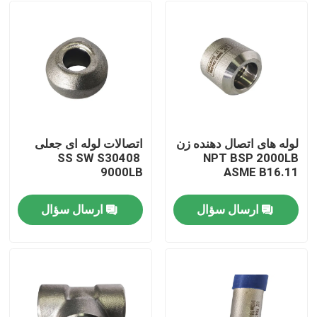
لوله های اتصال دهنده زن
اتصالات لوله ای جعلی
SS SW S30408 ​​
NPT BSP 2000LB
9000LB
ASME B16.11
ارسال سؤال
ارسال سؤال
صفحه اصلی
محصولات
درباره ما