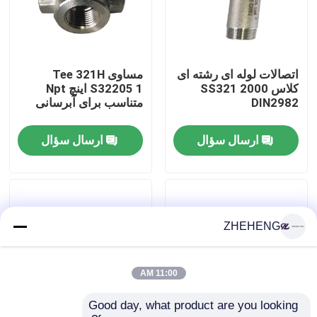
تور کارخانه
اتصالات لوله ای رشته ای
مساوی Tee 321H
کنترل کیفیت
کلاس 2000 SS321
S32205 1 اینچ Npt
DIN2982
متناسب برای آبرسانی
Company News
ارسال سؤال
ارسال سؤال
اتصالات لوله از جنس استنلس استیل
فلنج لوله از جنس استنلس استیل
ZHEHENG
آرنج لوله ای از جنس استنلس استیل
11:00 AM
Good day, what product are you looking 
لوله لوله از جنس استنلس استیل