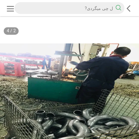
4
/
2