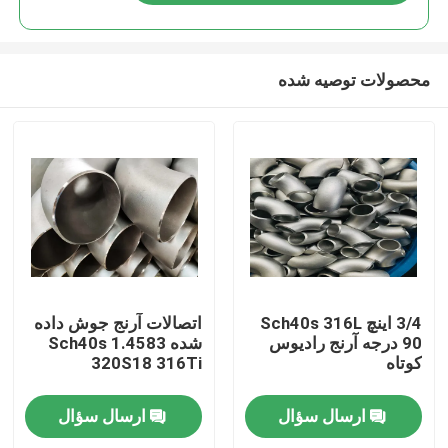
محصولات توصیه شده
صفحه اصلی
3/4 اینچ Sch40s 316L
اتصالات آرنج جوش داده
90 درجه آرنج رادیوس
شده Sch40s 1.4583
کوتاه
320S18 316Ti
محصولات
ارسال سؤال
ارسال سؤال
درباره ما