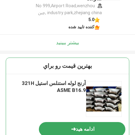
No 999,Airport Road,wenzhou
industry park,zhejiang china ,چین
5.0
کننده تایید شده
بیشتر ببینید
بهترين قيمت رو براي
آرنج لوله استنلس استیل 321H
ASME B16.9
ادامه هید