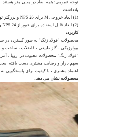
توجه عمومی: همه ابعاد در میلی متر هستند.
یادداشت:
(1) ابعاد خروجی M برای NPS 26 و بزرگتر توصیه می شود اما مورد نیاز نیست.
(2) ابعاد قابل استفاده برای عبور از NPS 24 و کوچکتر.
کاربرد:
محصولات "فولاد ژنگ" به طور گسترده در سا
بیولوژیکی ، گاز طبیعی ، فاضلاب ، ساخت و ساز
"فولاد ژنگ"
محصولات محبوب در اروپا ، آمریکا 
سهم بازار و رضایت مشتری دست یافته است. در
اعتماد مشتری ، با کیفیت برای پاسخگویی ب
محصولات نشان می دهد: