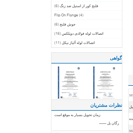
فلنج کور از استیل ضد زنگ
(6)
Flip On Flange
(4)
جوش فلنج
(6)
اتصالات لوله فولادی دوبلکس
(16)
اتصالات لوله آلیاژ نیکل
(11)
گواهی
s
نظرات مشتریان
یل
زمان تحویل بسیار به موقع است.
ده
—— رگان بل
ss