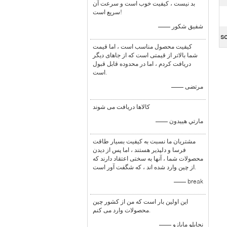
بد نیست ، کیفیت خوب است و سرعت آن
سریع است!
—— شفیق شکور
کیفیت محصول مناسب است ، اما قیمت
شما بالاتر از قیمتی است که از جاهای دیگر
دریافت کردم ، اما در محدوده قابل قبول
است.
—— مرتضی
کالاها دریافت می شوند
—— مارتي هييدون
مشتریان ما نسبت به کیفیت بسیار طاقت
فرسا و دلپذیر هستند ، اما پس از دیدن
محصولات شما ، آنها به سختی اعتقاد دارند که
از چین وارد شده اند ، که شگفت آور است.
—— break
این اولین بار است که من از کشور چین
محصولات وارد می کنم.
—— نجابلو مابازو