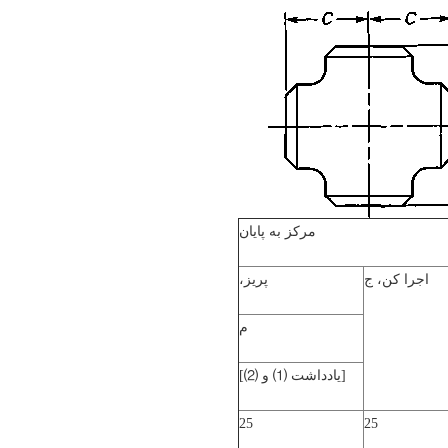
مرکز به پایان
اجرا کن،
ج
پریز،
م
[یادداشت
⑴
و
⑵
]
25
25