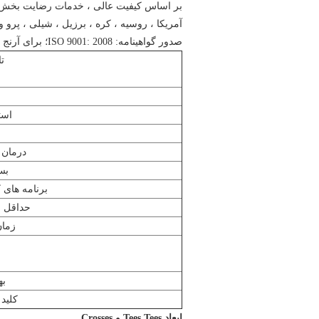
آمریکا ، روسیه ، کره ، برزیل ، شیلی ، پرو 
صدور گواهینامه: ISO 9001: 2008؛ برای آرنج استیل ضدزنگ بهداشتی ss304
تا
است
درمان
بس
برنامه های 
حداقل 
زمان
به
کلید 
ابعاد Tees Tees و Crosses