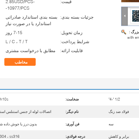
قیمت:
2.85USD/PCS-
-10977/PCS
جزئیات بسته بندی:
بسته بندی استاندارد صادراتی
استاندارد یا در صورت نیاز
بزرگ :
زمان تحویل:
7-15 روز
with e
شرایط پرداخت:
L / C ، T / T
قابلیت ارائه:
مطابق با درخواست مشتری
مخاطب
1/2 "-4"
ضخامت:
ch10s
فولاد ضد زنگ
نام دیگر:
اتصالات لوله از جنس استنلس است
سه
فن آوری:
بدون درز یا جوش داده ش
برابر و کاهش
درجه فولادی:
304 ، ss316