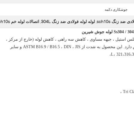
جوشکاری دکمه
ی ضد زنگ sch10s
لوله لوله فولادی ضد زنگ 304L
اتصالات لوله خم sch10s
,
,
تنلس استیل ، جبهه مساوی ، کاهش سه راهی ، کاهش لوله (خارج از مرکز ،
متحد المرکز) ، فلنج ، کلاه لوله ، فلنج تخصص دارد. این محصول به شدت از ASTM B16.9 / B16.5 ، DIN ، JIS و سایر