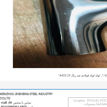
,
لوله لوله فولادی ضد زنگ A403 24 "
WENZHOU ZHEHENG STEEL INDUSTRY
CO;LTD
تماس با شخص:
Mr. Bain
تلفن:
0086 15858820108