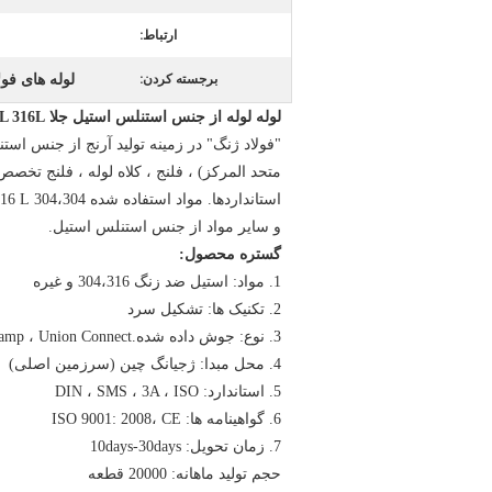
ارتباط:
لوله های فولاد
برجسته کردن:
لوله لوله از جنس استنلس استیل جلا Ss304 / 304L 316L لوله جوش شیرین
"فولاد ژنگ" در زمینه تولید آرنج از جنس اس
استانداردها. مواد استفاده شده 304،304 L، 321،316،316 L،
و سایر مواد از جنس استنلس استیل.
گستره محصول:
1. مواد: استیل ضد زنگ 304،316 و غیره
2. تکنیک ها: تشکیل سرد
3. نوع: جوش داده شده.Tri Clamp ، Union Connect ،
4. محل مبدا: ژجیانگ چین (سرزمین اصلی)
5. استاندارد: DIN ، SMS ، 3A ، ISO
6. گواهینامه ها: ISO 9001: 2008، CE
7. زمان تحویل: 10days-30days
حجم تولید ماهانه: 20000 قطعه