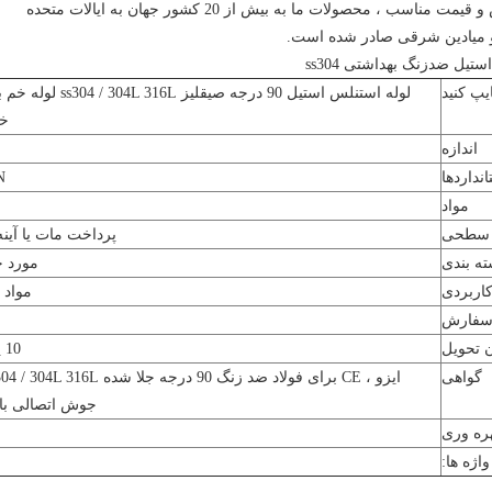
بر اساس کیفیت عالی ، خدمات رضایت بخش و قیمت مناسب ، محصولات ما به بیش از 20 کشور جهان به ایالات متحده
و ​​میادین شرقی صادر شده است.
یپ کنید
لوله استنلس استیل 90 
خو
اندازه
انداردها
DIN ،
مواد
 سطحی
پرداخت مات یا آینه کاری 180 # / 0
ته بندی
مورد چ
کاربردی
مواد 
سفارش
 تحویل
10 پس از دریافت پیش پرداخت
گواهی
جوش اتصالی با ا
ره وری
واژه ها: