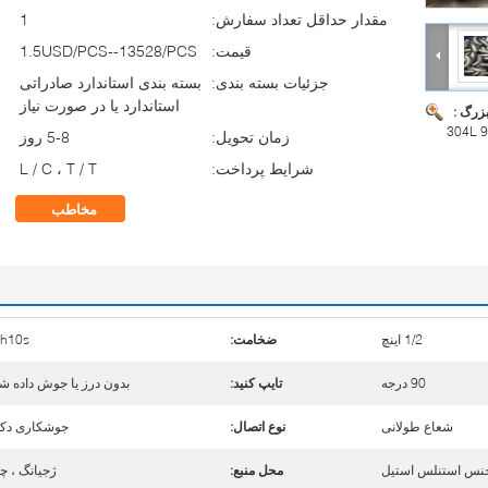
مقدار حداقل تعداد سفارش:
1
قیمت:
1.5USD/PCS--13528/PCS
جزئیات بسته بندی:
بسته بندی استاندارد صادراتی
استاندارد یا در صورت نیاز
بزرگ :
304L 
زمان تحویل:
5-8 روز
شرایط پرداخت:
L / C ، T / T
مخاطب
1/2 اینچ
ضخامت:
ch10s
90 درجه
تایپ کنید:
بدون درز یا جوش داده ش
شعاع طولانی
نوع اتصال:
جوشکاری دک
 جنس استنلس استیل
محل منبع:
ژجیانگ ، چ