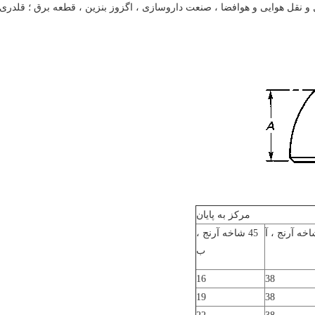
و نقل هوایی و هوافضا ، صنعت داروسازی ، اگزوز بنزین ، قطعه برق ؛ قلدری
مرکز به پایان
آ
45 شاخه آرنج ،
ب
16
38
19
38