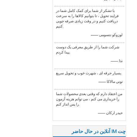
با تشکر از شما برای کمک کامل شما در
فرایند تحویل ، تا بتوانیم کالاها را به سرعت
دریافت کنیم و در وقت زیادی صرفه جویی
کنیم.
—— لوزوکو نتسومی
شرکت شما را از طریق معرفی یک دوست
پیدا کردم.
—— ندا
بسیار حرفه ای ، شهرت خوب و تحویل سریع.
—— تونی مالاکا
من اعتقاد دارم که وقتی بعدی محصولات شما
را خریداری می کنم ، می توانم هزینه آزمون
را پس انداز کنم.
—— حیدر ارکان
چت IM آنلاین در حال حاضر