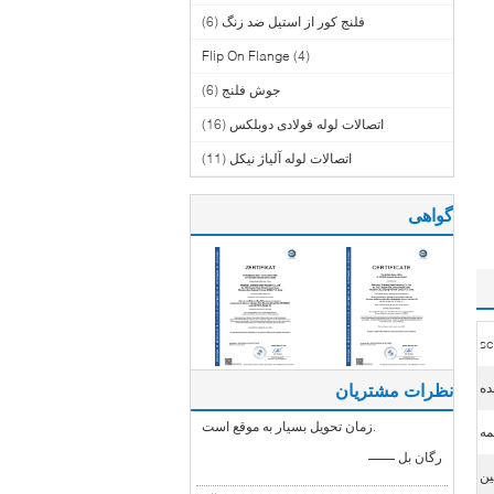
فلنج کور از استیل ضد زنگ
(6)
Flip On Flange
(4)
جوش فلنج
(6)
اتصالات لوله فولادی دوبلکس
(16)
اتصالات لوله آلیاژ نیکل
(11)
گواهی
s
ده
نظرات مشتریان
زمان تحویل بسیار به موقع است.
مه
—— رگان بل
ین