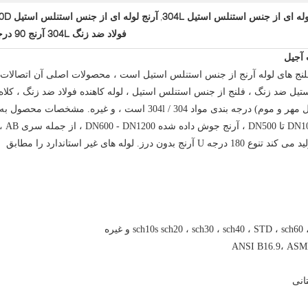
وله ای از جنس استنلس استیل 304L
آرنج لوله ای از جنس استنلس استیل 90D
,
فولاد ضد زنگ 304L آرنج 90 درجه
و فلنج های لوله آرنج از جنس استنلس استیل است ، محصولات اصلی آن اتصالات
تیل ضد زنگ ، فلنج از جنس استنلس استیل ، لوله کاهنده فولاد ضد زنگ ، کلاه
لوله استنلس استیل ، فولاد ضد زنگ درجه اول مهر و موم) درجه بندی مواد 304 / 304l است ، و غیره. مشخصات محصول به
طور عمده شامل: آرنج لوله بدون درز کالیبر DN10 تا DN500 ، آرنج جوش داده شده DN600 - DN1200 ، از ج
شعاع طولانی و شعاع کوتاه است. همچنین تولید می کند تنوع 180 درجه U آرنج بدون درز. لوله های غیر استاندارد را مطابق
انی