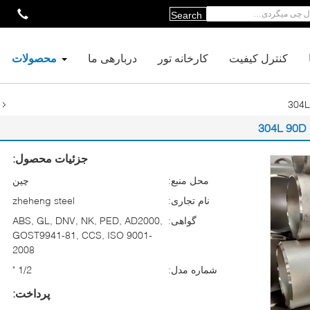
Search
کنترل کیفیت
کارخانه تور
دربارهی ما
محصولات
جزئیات محصول:
محل منبع:
چین
نام تجاری:
zheheng steel
گواهی:
ABS, GL, DNV, NK, PED, AD2000,
GOST9941-81, CCS, ISO 9001-
2008
شماره مدل:
1/2 "
پرداخت: