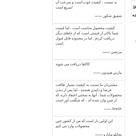
بد نیست ، کیفیت خوب است و سرعت آن
سریع است!
,
—— شفیق شکور
کیفیت محصول مناسب است ، اما قیمت
شما بالاتر از قیمتی است که از جاهای دیگر
دریافت کردم ، اما در محدوده قابل قبول
است.
—— مرتضی
مله سری AB ،
کالاها دریافت می شوند
—— مارتي هييدون
مشتریان ما نسبت به کیفیت بسیار طاقت
فرسا و دلپذیر هستند ، اما پس از دیدن
محصولات شما ، آنها به سختی اعتقاد دارند که
از چین وارد شده اند ، که شگفت آور است.
—— break
این اولین بار است که من از کشور چین
محصولات وارد می کنم.
—— نجابلو مابازو