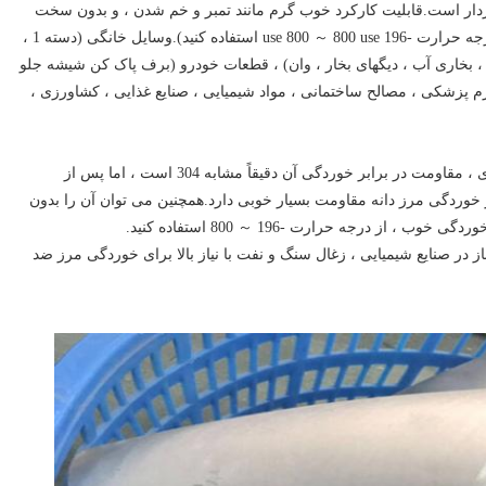
ردار است.قابلیت کارکرد خوب گرم مانند تمبر و خم شدن ، و بدون سخت
شدن عملیات حرارتی (غیر مغناطیسی ، از درجه حرارت -196 use 800 ～ 800 use استفاده کنید).وسایل خانگی (دسته 1 ،
ی ، بخاری آب ، دیگهای بخار ، وان) ، قطعات خودرو (برف پاک کن شیشه جلو
م پزشکی ، مصالح ساختمانی ، مواد شیمیایی ، صنایع غذایی ، کشاورزی ،
به عنوان یک فولاد کم C 304 ، در شرایط عادی ، مقاومت در برابر خوردگی آن دقیقاً مشابه 304 است ، اما پس از
 خوردگی مرز دانه مقاومت بسیار خوبی دارد.همچنین می توان آن را بدون
ز درجه حرارت -196 ～ 800 استفاده کنید.
ز در صنایع شیمیایی ، زغال سنگ و نفت با نیاز بالا برای خوردگی مرز ضد