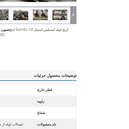
آرنج لوله استنلس استیل Sch10s 1/2 اینچ
تصویر 
90D
توضیحات محصول جزئیات
قطر خارج:
زاویه:
شعاع:
نام محصولات:
اتصالات لوله از