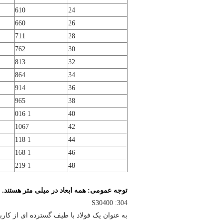
610
24
660
26
711
28
762
30
813
32
864
34
914
36
965
38
1 016
40
1067
42
1 118
44
1 168
46
1 219
48
توجه عمومی: همه ابعاد در میلی متر هستند.
304: S30400
به عنوان یک فولاد با طیف گسترده ای از کار