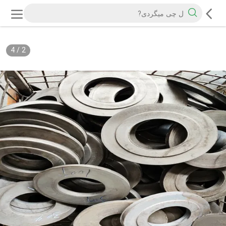
4
/
2