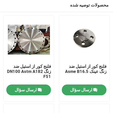
محصولات توصیه شده
فلنج کور از استیل ضد
فلنج کور از استیل ضد
زنگ عینک Asme B16.5
زنگ DN100 Astm A182
F51
صفحه اصلی
ارسال سؤال
ارسال سؤال
محصولات
درباره ما