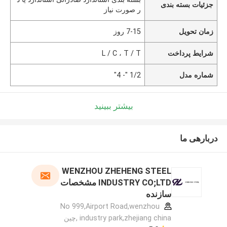
جزئیات بسته بندی
ر صورت نیاز
زمان تحویل
7-15 روز
شرایط پرداخت
L / C ، T / T
شماره مدل
1/2 "- 4"
بیشتر ببینید
دربارهی ما
WENZHOU ZHEHENG STEEL
INDUSTRY CO;LTD مشخصات
سازنده
No 999,Airport Road,wenzhou
industry park,zhejiang china ,چین