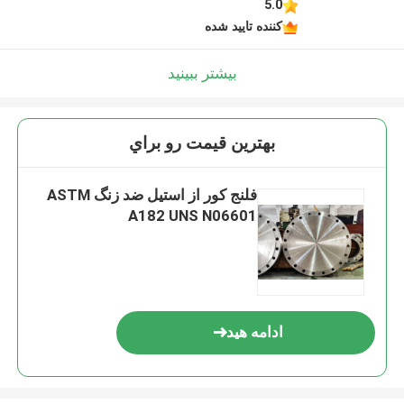
5.0
کننده تایید شده
بیشتر ببینید
بهترين قيمت رو براي
فلنج کور از استیل ضد زنگ ASTM
A182 UNS N06601
ادامه هید