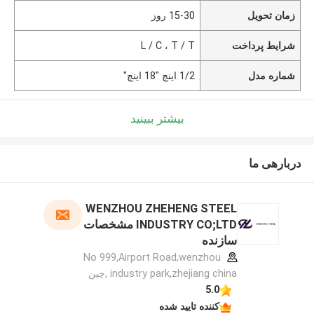
زمان تحویل
15-30 روز
شرایط پرداخت
L / C ، T / T
شماره مدل
1/2 اینچ "18 اینچ"
بیشتر ببینید
دربارهی ما
WENZHOU ZHEHENG STEEL
INDUSTRY CO;LTD مشخصات
سازنده
No 999,Airport Road,wenzhou
industry park,zhejiang china ,چین
5.0
کننده تایید شده