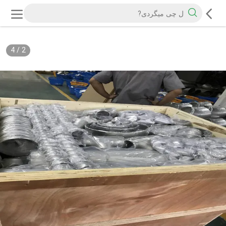
4
/
2