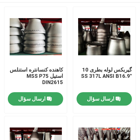
گیربکس لوله بطری 10
کاهنده کنسانتره استنلس
"SS 317L ANSI B16.9
استیل MSS P75
DIN2615
صفحه اصلی
ارسال سؤال
ارسال سؤال
محصولات
درباره ما