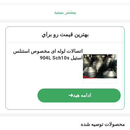
بیشتر ببینید
بهترين قيمت رو براي
اتصالات لوله ای مخصوص استنلس
استیل 904L Sch10s
ادامه هید
محصولات توصیه شده